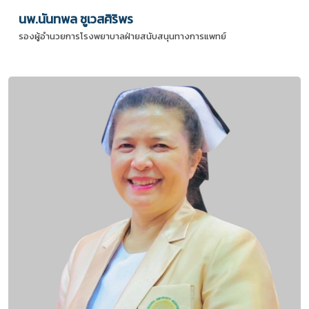
นพ.นันทพล ชูเวสศิริพร
รองผู้อำนวยการโรงพยาบาลฝ่ายสนับสนุนทางการแพทย์