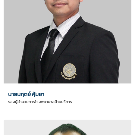
นายนฤตย์ คุ้มยา
รองผู้อำนวยการโรงพยาบาลฝ่ายบริหาร