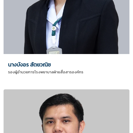
นางบังอร สัตยวณิช
รองผู้อำนวยการโรงพยาบาลฝ่ายสื่อสารองค์กร