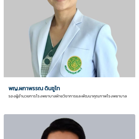
พญ.ผกาพรรณ ดินชูไท
รองผู้อำนวยการโรงพยาบาลฝ่ายวิชาการและพัฒนาคุณภาพโรงพยาบาล