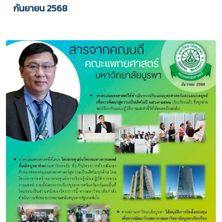
กันยายน 2568