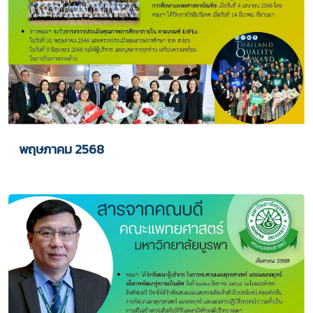
พฤษภาคม 2568